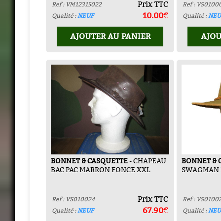
Prix TTC
Ref : VM12315022
Ref : VS0100
10.00€
Qualité :
NEUF
Qualité :
NEU
AJOUTER AU PANIER
AJOU
BONNET & CASQUETTE
- CHAPEAU
BONNET & 
BAC PAC MARRON FONCE XXL
SWAGMAN 
Prix TTC
Ref : VS010024
Ref : VS0100
67.90€
Qualité :
NEUF
Qualité :
NEU