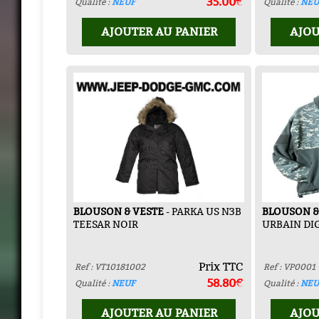
35.00€
Qualité :
NEUF
Qualité :
NEU
AJOUTER AU PANIER
AJOU
BLOUSON & VESTE
- PARKA US N3B
BLOUSON &
TEESAR NOIR
URBAIN DI
Prix TTC
Ref : VT10181002
Ref : VP0001
58.80€
Qualité :
NEUF
Qualité :
NEU
AJOUTER AU PANIER
AJOU