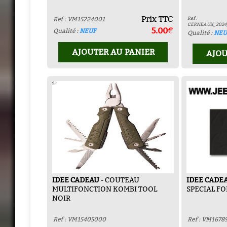
Prix TTC
Ref :
Ref : VM15224001
CERNEAUX_2024
5.00€
Qualité :
NEUF
Qualité :
NEU
AJOUTER AU PANIER
AJOU
IDEE CADEAU
- COUTEAU
IDEE CADE
MULTIFONCTION KOMBI TOOL
SPECIAL F
NOIR
Ref : VM15405000
Ref : VM1678