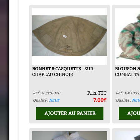
BONNET & CASQUETTE
- SUR
BLOUSON &
CHAPEAU CHINOIS
COMBAT T
Prix TTC
Ref : VS010020
Ref : VM1033
7.00€
Qualité :
NEUF
Qualité :
NEU
AJOUTER AU PANIER
AJOU