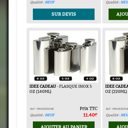
Qualité :
NEUF
Qualité :
NEU
SUR DEVIS
AJOU
IDEE CADEAU
- FLASQUE INOX 5
IDEE CADE
OZ (140ML)
OZ (220ML)
Prix TTC
Ref : VM145200185
Ref : VM1452001
11.40€
Qualité :
NEUF
Qualité :
NEU
AJOUTER AU PANIER
AJOU