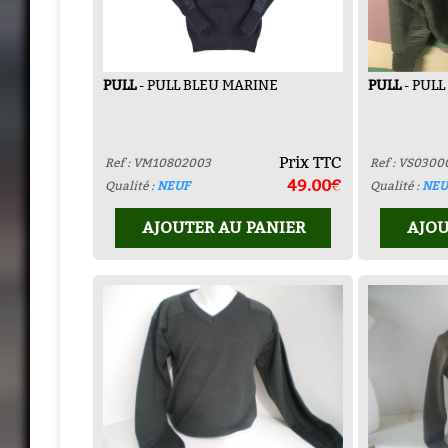
PULL
- PULL BLEU MARINE
PULL
- PULL
Prix TTC
Ref : VM10802003
Ref : VS0300
49.00€
Qualité :
NEUF
Qualité :
NEU
AJOUTER AU PANIER
AJOU