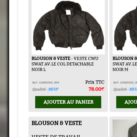
BLOUSON & VESTE
- VESTE CWU
BLOUSON &
SWAT AV.LE COL DETACHABLE
SWAT AV.L
NOIR L
NOIR M
Prix TTC
Ref : 10405002_904
Ref : 10405002_9
78.00€
Qualité :
NEUF
Qualité :
NEU
AJOUTER AU PANIER
AJOU
BLOUSON & VESTE