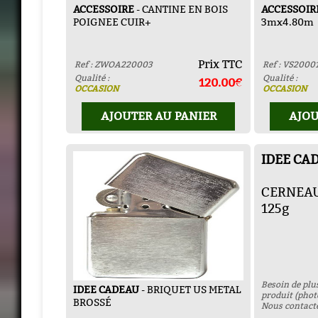
ACCESSOIRE
- CANTINE EN BOIS
ACCESSOIR
POIGNEE CUIR+
3mx4.80m
Prix TTC
Ref : ZWOA220003
Ref : VS2000
Qualité :
Qualité :
120.00€
OCCASION
OCCASION
AJOUTER AU PANIER
AJOU
IDEE CA
CERNEAU
125g
Besoin de plu
IDEE CADEAU
- BRIQUET US METAL
produit (photo
BROSSÉ
Nous contact