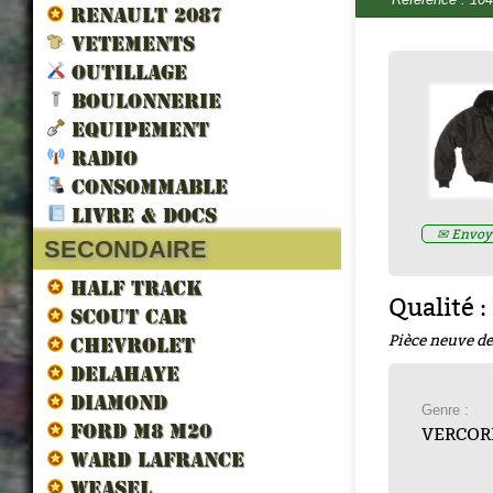
RENAULT 2087
VETEMENTS
OUTILLAGE
BOULONNERIE
EQUIPEMENT
RADIO
LES VEHICULES ALLIES DE 
CONSOMMABLE
LIBERATION par francois berti
LIVRE & DOCS
ZND300022
✉ Envoye
Prix : 16.67€ HT
SECONDAIRE
HALF TRACK
Qualité :
SCOUT CAR
Pièce neuve de
CHEVROLET
DELAHAYE
DIAMOND
Genre :
FORD M8 M20
VERCOR
WARD LAFRANCE
WEASEL