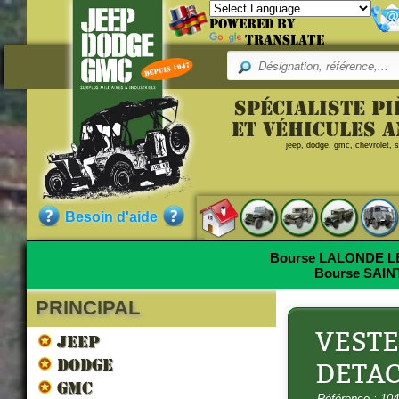
Powered by
Translate
Pr
Spécialiste p
Merci de remplir le f
Référence
et véhicules 
jeep, dodge, gmc, chevrolet, sc
E-mail :
10405002_904
VESTE CWU 
Commentaire (Max 500 le
Qualité :
NEUF
Besoin d'aide
Pièce neuve de fabrication ac
Bourse LALONDE 
Bourse SAI
PRINCIPAL
Saisir le code suivant :
Nos clients ont aussi commandé
VESTE
JEEP
DODGE
DETAC
GMC
Référence : 10