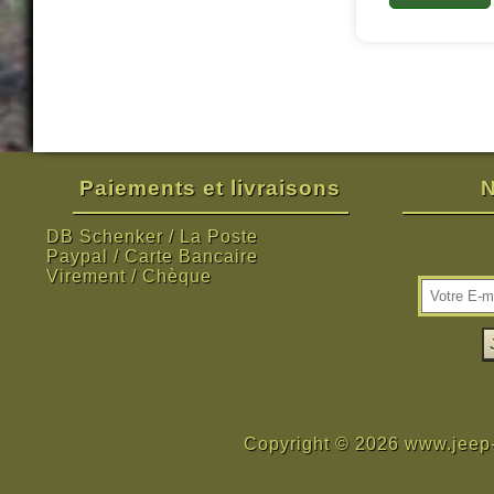
Paiements et livraisons
N
DB Schenker / La Poste
Paypal / Carte Bancaire
Virement / Chèque
Copyright © 2026 www.jeep-