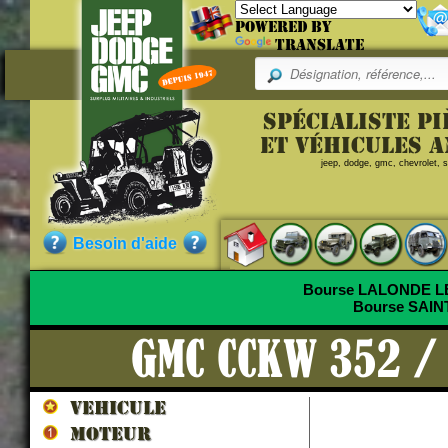
Powered by
Translate
Spécialiste p
et véhicules 
jeep, dodge, gmc, chevrolet, sc
Besoin d'aide
Bourse LALONDE 
Bourse SAI
GMC CCKW 352 /
VEHICULE
MOTEUR