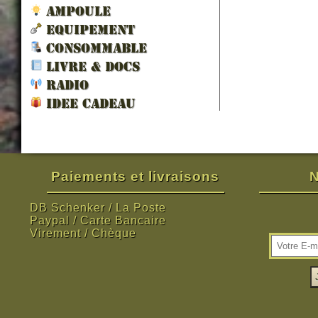
AMPOULE
EQUIPEMENT
CONSOMMABLE
LIVRE & DOCS
RADIO
IDEE CADEAU
Paiements et livraisons
N
DB Schenker / La Poste
Paypal / Carte Bancaire
Virement / Chèque