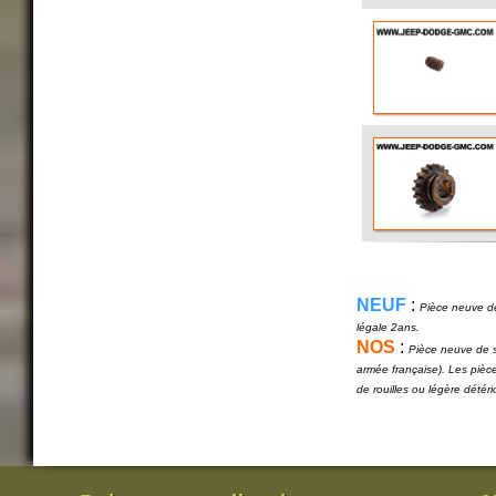
NEUF
:
Pièce neuve de
légale 2ans.
NOS
:
Pièce neuve de s
armée française). Les pièc
de rouilles ou légère détér