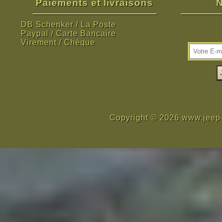
Paiements et livraisons
N
DB Schenker / La Poste
Paypal / Carte Bancaire
Virement / Chèque
Copyright © 2026 www.jeep-