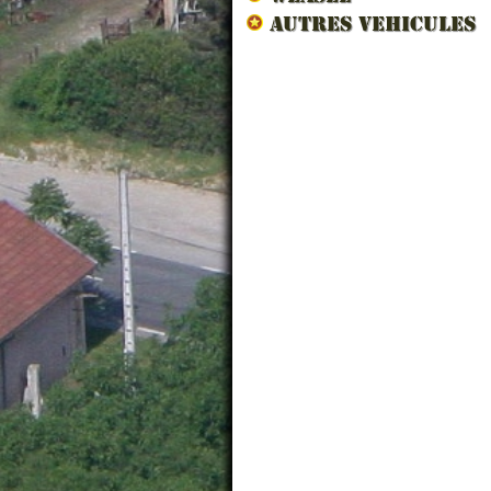
AUTRES VEHICULES
VESTE CWU
BLOUSON SANS
BLOUSON
VESTE B
SWAT...
M...
M...
29.00 €
78.00 € TTC
19.00 € TTC
19.00 € TT