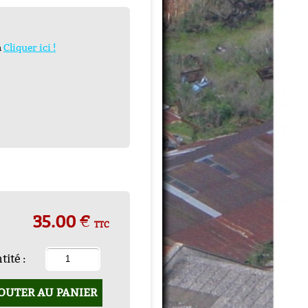
n
Cliquer ici !
35.00 €
TTC
ité :
OUTER AU PANIER