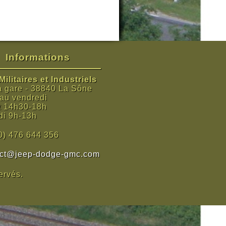
Informations
ilitaires et Industriels
a gare - 38840 La Sône
 au vendredi
t 14h30-18h
i 9h-13h
0) 476 644 356
act@jeep-dodge-gmc.com
ervés.