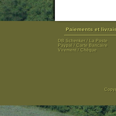
Paiements et livra
DB Schenker / La Poste
Paypal / Carte Bancaire
Virement / Chèque
Copyr