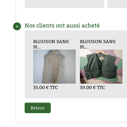
Nos clients ont aussi acheté
¤
 SANS
LEU TRA...
BLOUSON SANS
ANORAK COMBAT
VESTE CWU
BLOUSON SANS
GILET REPORTER...
BLOUSON
VESTE B
BLOU
M...
...
SWAT...
M...
M...
M...
 TTC
35.00 € TTC
29.00 €
C
35.00 € TTC
45.00 € TTC
78.00 € TTC
19.00 € TTC
19.00 € T
19.00