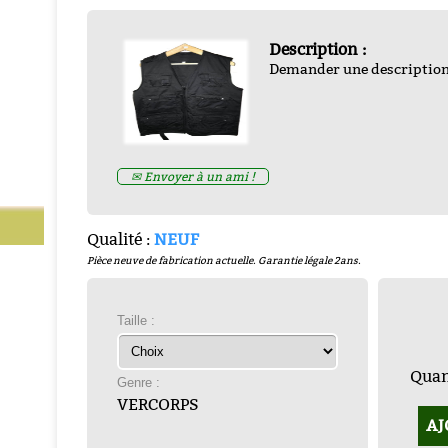
Description :
Demander une descriptio
EHICULES ALLIES DE LA
✉ Envoyer à un ami !
TION par francois bertin
-
-
ZND300022
Prix : € HT
Prix : 16.67€ HT
Qualité :
NEUF
Pièce neuve de fabrication actuelle. Garantie légale 2ans.
Taille :
Quant
Genre :
VERCORPS
AJ