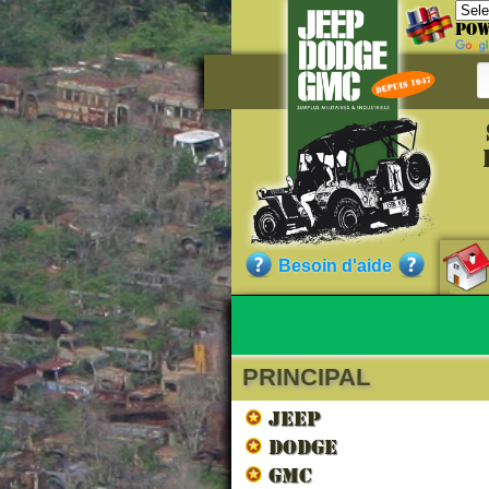
Pow
Référe
VT1202N
Besoin d'aide
Qualité :
PRINCIPAL
Nos cli
JEEP
DODGE
GMC