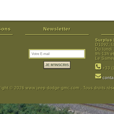
isons
Newsletter
Surplus M
D1092, l
Du lundi
9h-13h e
Le Samed
+33 (
cont
ight © 2026 www.jeep-dodge-gmc.com . Tous droits rés