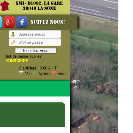
SMI - D1092, La gare
38840 La Sône
Suivez-nous!
Mot de passe oublié?
S'INSCRIRE
0 article(s): 0.00 € HT
Voir
Valider
Vider