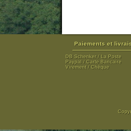
Paiements et livra
DB Schenker / La Poste
Paypal / Carte Bancaire
Virement / Chèque
Copyr