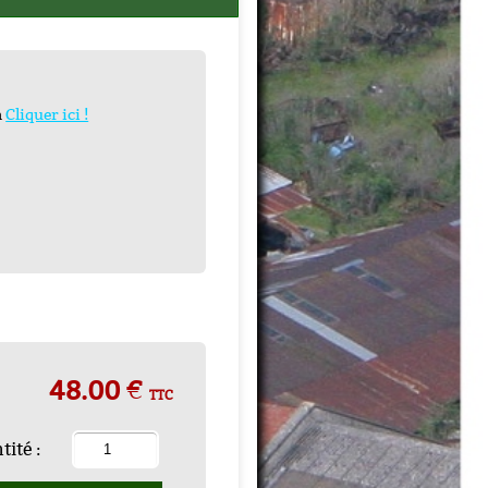
n
Cliquer ici !
48.00 €
TTC
ité :