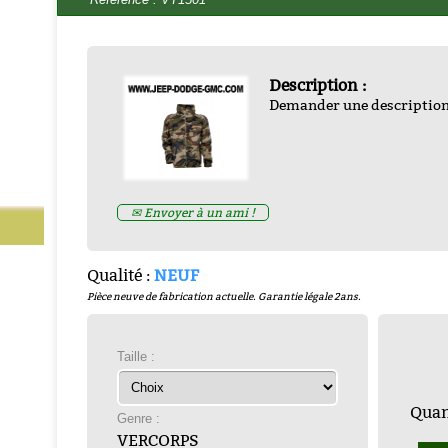
Description :
Demander une descriptio
EHICULES ALLIES DE LA
TION par francois bertin
-
-
ZND300022
Prix : € HT
✉ Envoyer à un ami !
Prix : 16.67€ HT
Qualité :
NEUF
Pièce neuve de fabrication actuelle. Garantie légale 2ans.
Taille :
Quant
Genre :
VERCORPS