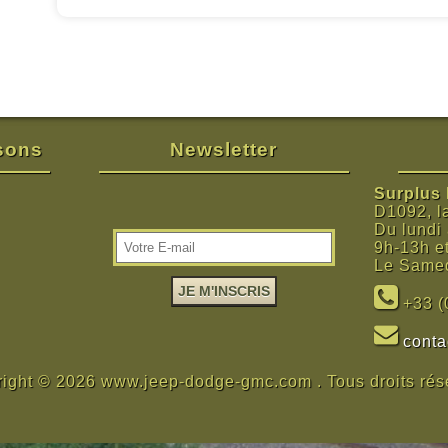
isons
Newsletter
Surplus M
D1092, l
Du lundi
9h-13h e
Le Samed
+33 (
cont
ight © 2026 www.jeep-dodge-gmc.com . Tous droits rés