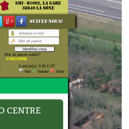
SMI - D1092, La gare
38840 La Sône
Suivez-nous!
Mot de passe oublié?
E
S'INSCRIRE
0 article(s): 0.00 € HT
Voir
Valider
Vider
O CENTRE