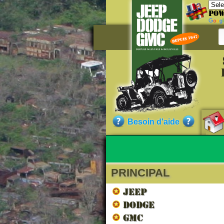
Pow
Référe
VT1501
Besoin d'aide
Qualité :
PRINCIPAL
Nos cli
JEEP
DODGE
GMC