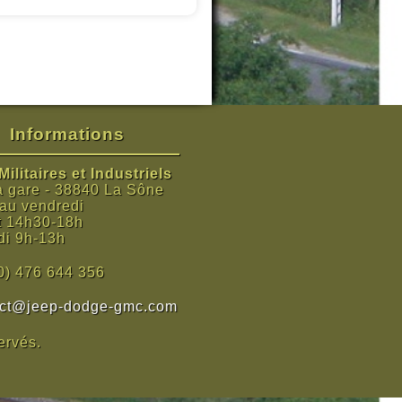
Informations
ilitaires et Industriels
a gare - 38840 La Sône
 au vendredi
t 14h30-18h
i 9h-13h
0) 476 644 356
act@jeep-dodge-gmc.com
ervés.