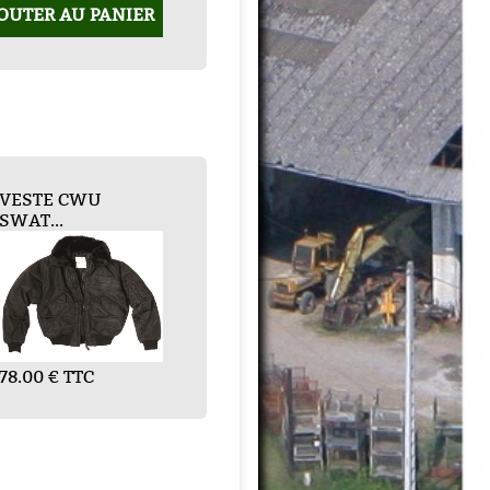
OUTER AU PANIER
 N3B T...
E CWU
GILET REPORTER...
BLOUSON SANS
..
M...
TTC
35.00 € TTC
€ TTC
35.00 € TTC