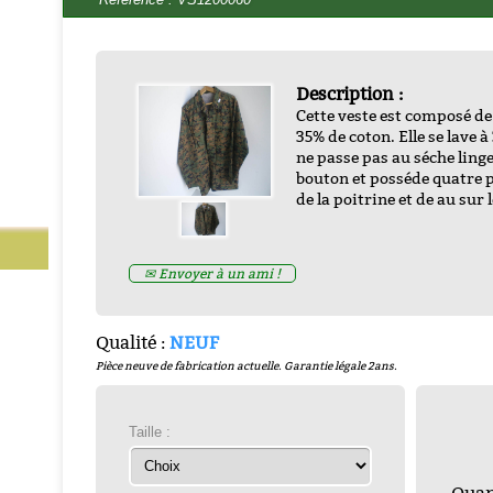
Description :
Cette veste est composé de
35% de coton. Elle se lave 
ne passe pas au séche linge
bouton et posséde quatre 
EHICULES ALLIES DE LA
de la poitrine et de au sur l
TION par francois bertin
-
-
ZND300022
Prix : € HT
Prix : 16.67€ HT
✉ Envoyer à un ami !
Qualité :
NEUF
Pièce neuve de fabrication actuelle. Garantie légale 2ans.
Taille :