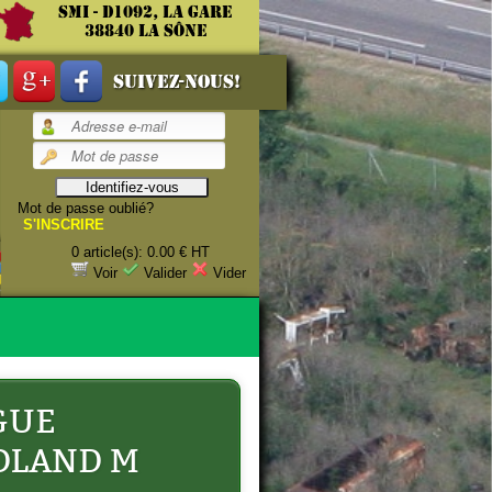
SMI - D1092, La gare
38840 La Sône
Suivez-nous!
Mot de passe oublié?
DLAND M
S'INSCRIRE
0 article(s): 0.00 € HT
Voir
Valider
Vider
GUE
DLAND M