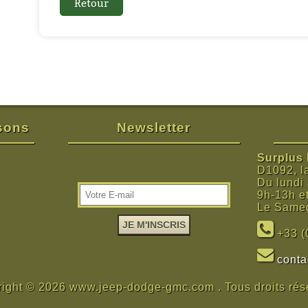
isons
Newsletter
Surplus M
D1092, l
Du lundi
9h-13h e
Le Samed
+33 (
cont
ight © 2026 www.jeep-dodge-gmc.com . Tous droits rés