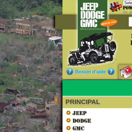
Pow
Référe
VS12000
Besoin d'aide
Qualité :
PRINCIPAL
Nos cli
JEEP
DODGE
GMC