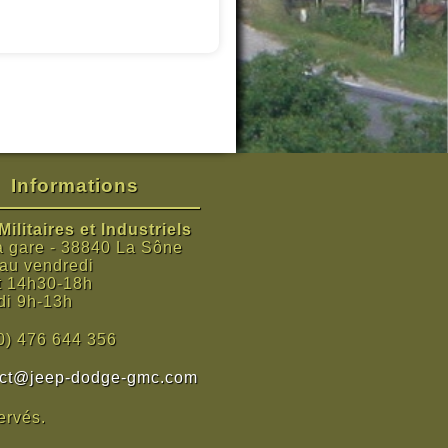
Informations
ilitaires et Industriels
a gare - 38840 La Sône
 au vendredi
t 14h30-18h
i 9h-13h
0) 476 644 356
act@jeep-dodge-gmc.com
ervés.