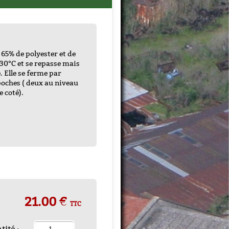
 65% de polyester et de
à 30°C et se repasse mais
. Elle se ferme par
poches ( deux au niveau
e coté).
21.00 €
TTC