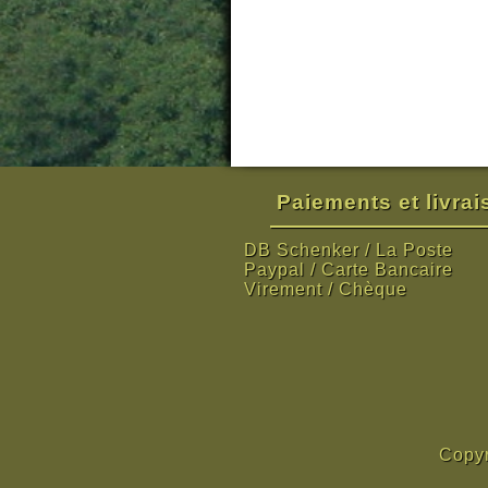
Paiements et livra
DB Schenker / La Poste
Paypal / Carte Bancaire
Virement / Chèque
Copyr