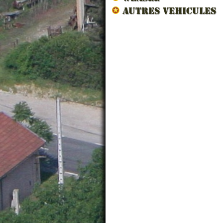
AUTRES VEHICULES
VES
SWA
78.0