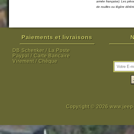
armée française). Les pièc
de rouilles ou légère détér
Paiements et livraisons
N
DB Schenker / La Poste
Paypal / Carte Bancaire
Virement / Chèque
Copyright © 2026 www.jeep-