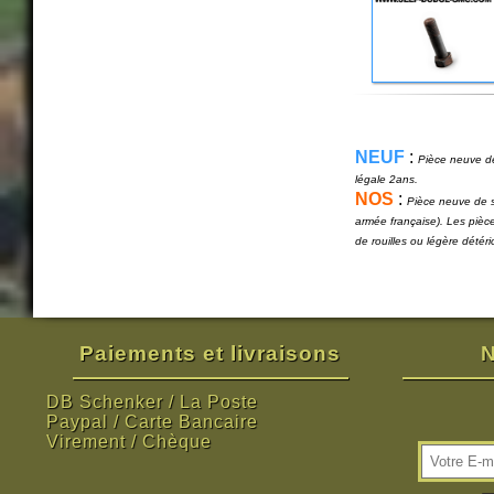
NEUF
:
Pièce neuve de
légale 2ans.
NOS
:
Pièce neuve de s
armée française). Les pièc
de rouilles ou légère détér
Paiements et livraisons
N
DB Schenker / La Poste
Paypal / Carte Bancaire
Virement / Chèque