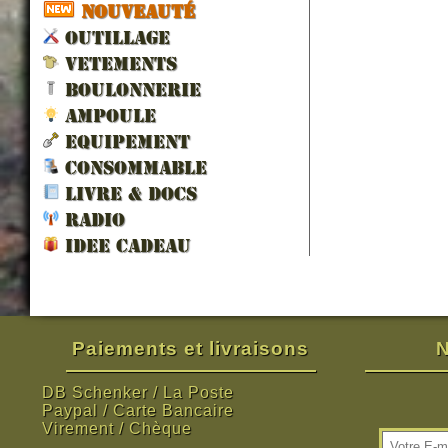
NOUVEAUTÉ
OUTILLAGE
VETEMENTS
BOULONNERIE
AMPOULE
EQUIPEMENT
CONSOMMABLE
LIVRE & DOCS
RADIO
IDEE CADEAU
Paiements et livraisons
N
DB Schenker / La Poste
Paypal / Carte Bancaire
Virement / Chèque