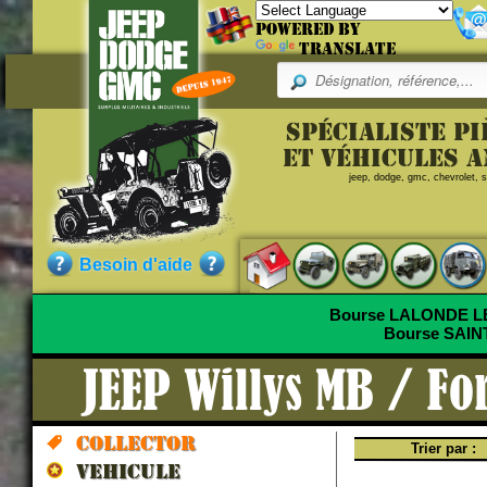
Powered by
Translate
Spécialiste p
et véhicules 
jeep, dodge, gmc, chevrolet, sc
Besoin d'aide
Bourse LALONDE 
Bourse SAI
JEEP Willys MB / F
Collector
Trier par :
VEHICULE