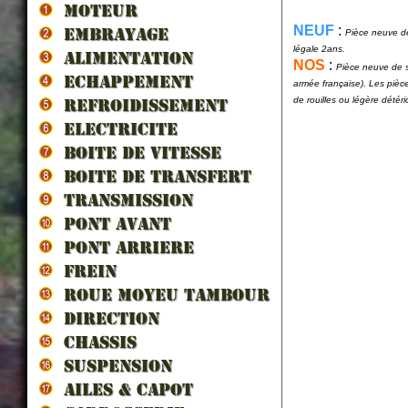
MOTEUR
NEUF
:
EMBRAYAGE
Pièce neuve de
légale 2ans.
ALIMENTATION
NOS
:
Pièce neuve de s
ECHAPPEMENT
armée française). Les pièc
de rouilles ou légère détér
REFROIDISSEMENT
ELECTRICITE
BOITE DE VITESSE
BOITE DE TRANSFERT
TRANSMISSION
PONT AVANT
PONT ARRIERE
FREIN
ROUE MOYEU TAMBOUR
DIRECTION
CHASSIS
SUSPENSION
AILES & CAPOT