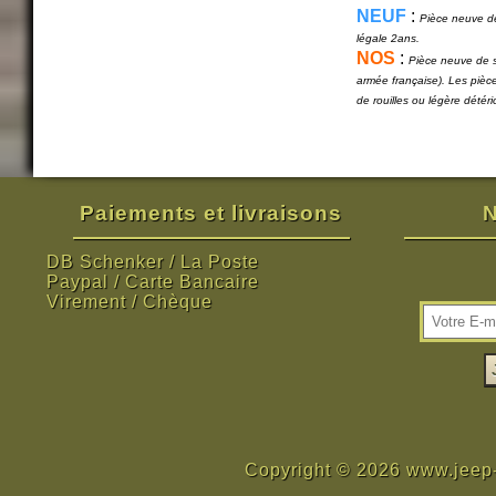
NEUF
:
Pièce neuve de
légale 2ans.
NOS
:
Pièce neuve de s
armée française). Les pièc
de rouilles ou légère détér
Paiements et livraisons
N
DB Schenker / La Poste
Paypal / Carte Bancaire
Virement / Chèque
Copyright © 2026 www.jeep-