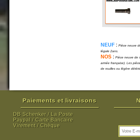
NEUF
:
Pièce neuve de
légale 2ans.
NOS
:
Pièce neuve de s
armée française). Les pièc
de rouilles ou légère détér
Paiements et livraisons
N
DB Schenker / La Poste
Paypal / Carte Bancaire
Virement / Chèque