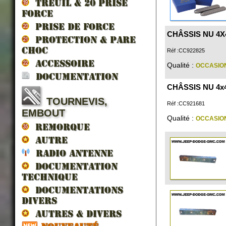
TREUIL & 20 prise
force
PRISE DE FORCE
CHÂSSIS NU 4X4 
PROTECTION & PARE
CHOC
Réf :CC922825
ACCESSOIRE
Qualité :
OCCASIO
DOCUMENTATION
CHÂSSIS NU 4x4 
TOURNEVIS,
Réf :CC921681
EMBOUT
Qualité :
OCCASIO
REMORQUE
AUTRE
RADIO ANTENNE
DOCUMENTATION
TECHNIQUE
DOCUMENTATIONS
DIVERS
AUTRES & DIVERS