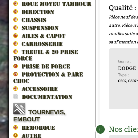
ROUE MOYEU TAMBOUR
Qualité :
DIRECTION
Pièce neuf de 
CHASSIS
autre. Pièce n'
SUSPENSION
rouilles suite
AILES & CAPOT
sauf mention 
CARROSSERIE
TREUIL & 20 prise
force
Genre :
PRISE DE FORCE
DODGE
PROTECTION & PARE
Type :
CHOC
G502, G507
ACCESSOIRE
DOCUMENTATION
TOURNEVIS,
EMBOUT
Nos clie
REMORQUE
¤
AUTRE