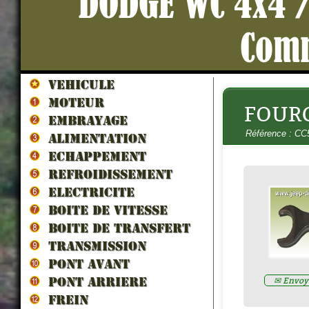
DODGE WC 4x4 /
Com
VEHICULE
MOTEUR
FOURC
HUILE PONT/BOITE 80W90 (Spé
EMBRAYAGE
collection) 5litres
- H80W90
Référence : CC
Prix : 70.00€ HT
ALIMENTATION
ECHAPPEMENT
REFROIDISSEMENT
ELECTRICITE
BOITE DE VITESSE
BOITE DE TRANSFERT
TRANSMISSION
PONT AVANT
✉ Envoye
PONT ARRIERE
FREIN