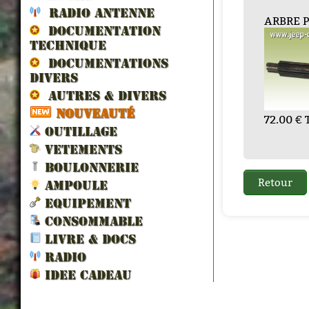
RADIO ANTENNE
JOINTS...
PIGNON MARCHE
LEVIER BV...
ARBRE PRIMAIRE...
POUSSOIR
JEU DE
FOU
JO
DOCUMENTATION
...
COMMA...
MAR.
TECHNIQUE
DOCUMENTATIONS
DIVERS
AUTRES & DIVERS
NOUVEAUTÉ
 TTC
60.00 € TTC
72.00 € TTC
24.00 
3.
OUTILLAGE
51.60 € TTC
46.80 € TTC
14.4
VETEMENTS
BOULONNERIE
AMPOULE
EQUIPEMENT
CONSOMMABLE
LIVRE & DOCS
RADIO
IDEE CADEAU