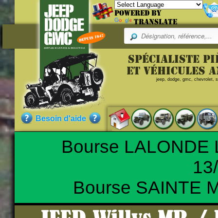
Powered by
Translate
Pr
Spécialiste p
Merci de remplir le f
Référence
et véhicules 
jeep, dodge, gmc, chevrolet, sc
E-mail :
WOA6116
COUPELL
Commentaire (Max 500 le
Qualité :
NEUF
Besoin d'aide
Pièce neuve de fabrication ac
Bourse LALONDE L
13
Saisir le code suivant :
Nos clients ont aussi commandé
Bourse SAINTE M