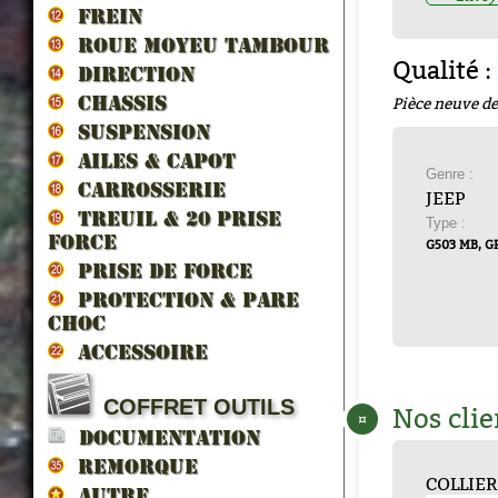
FREIN
ROUE MOYEU TAMBOUR
Qualité :
DIRECTION
Pièce neuve de
CHASSIS
SUSPENSION
AILES & CAPOT
Genre :
CARROSSERIE
JEEP
TREUIL & 20 prise
Type :
force
G503 MB, G
PRISE DE FORCE
PROTECTION & PARE
CHOC
ACCESSOIRE
COFFRET OUTILS
Nos clie
¤
DOCUMENTATION
REMORQUE
COLLIER 
RESSOR
AUTRE