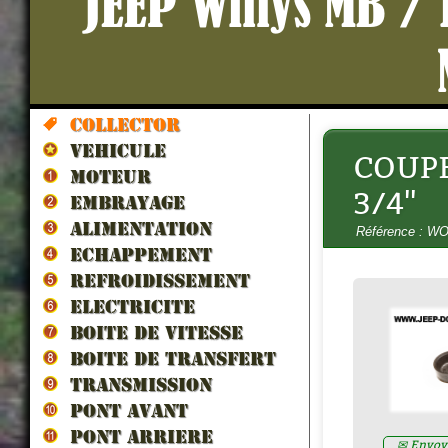
JEEP Willys MB /
Collector
VEHICULE
COUPE
LIQUIDE SILICONE FREIN 1L
MOTEUR
SILICONE
3/4''
Prix : 58.00€ HT
EMBRAYAGE
ALIMENTATION
Référence : W
ECHAPPEMENT
REFROIDISSEMENT
ELECTRICITE
BOITE DE VITESSE
BOITE DE TRANSFERT
TRANSMISSION
PONT AVANT
PONT ARRIERE
✉ Envoye