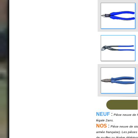
NEUF
:
Pièce neuve de fa
légale 2ans.
NOS
:
Pièce neuve de sto
armée française). Les pièces
de rouilles ou légère détério