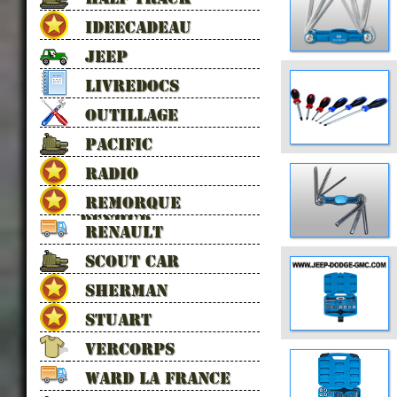
IDEECADEAU
JEEP
LIVREDOCS
OUTILLAGE
PACIFIC
RADIO
REMORQUE
BENHUR
RENAULT
SCOUT CAR
SHERMAN
STUART
VERCORPS
WARD LA FRANCE