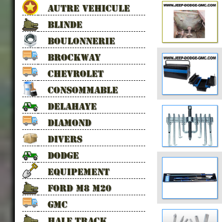
AUTRE VEHICULE
BLINDE
BOULONNERIE
BROCKWAY
CHEVROLET
CONSOMMABLE
DELAHAYE
DIAMOND
DIVERS
DODGE
EQUIPEMENT
FORD M8 M20
GMC
HALF TRACK