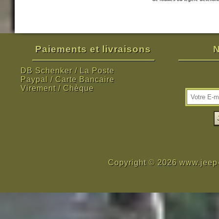
Paiements et livraisons
N
DB Schenker / La Poste
Paypal / Carte Bancaire
Virement / Chèque
Copyright © 2026 www.jeep-