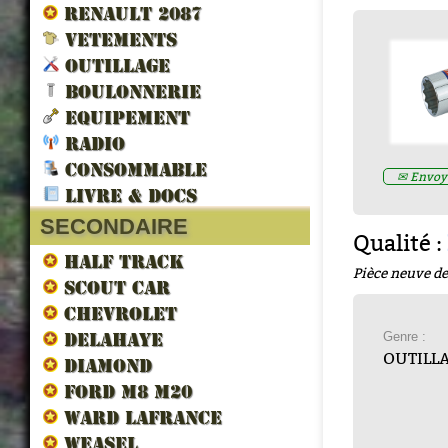
RENAULT 2087
VETEMENTS
OUTILLAGE
BOULONNERIE
EQUIPEMENT
RADIO
LES VEHICULES ALLIES DE 
CONSOMMABLE
✉ Envoye
LIBERATION par francois berti
LIVRE & DOCS
ZND300022
Prix : 16.67€ HT
SECONDAIRE
Qualité :
HALF TRACK
Pièce neuve de
SCOUT CAR
CHEVROLET
Genre :
DELAHAYE
OUTILL
DIAMOND
FORD M8 M20
WARD LAFRANCE
WEASEL