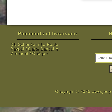
Paiements et livraisons
N
DB Schenker / La Poste
Paypal / Carte Bancaire
Virement / Chèque
Copyright © 2026 www.jeep-