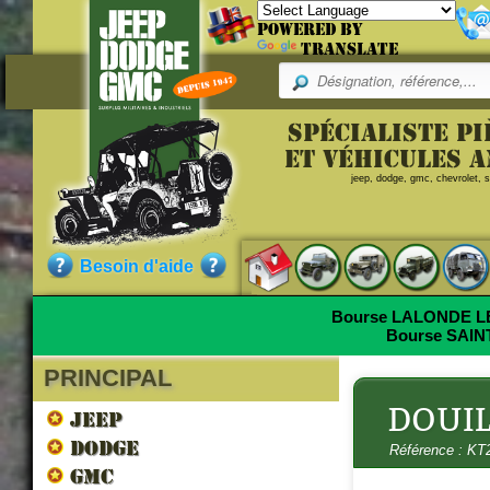
Powered by
Translate
Pr
Spécialiste p
Merci de remplir le f
Référence
et véhicules 
jeep, dodge, gmc, chevrolet, sc
E-mail :
KT2330S_019
DOUIL
Commentaire (Max 500 le
Qualité :
NEUF
Besoin d'aide
Pièce neuve de fabrication ac
Bourse LALONDE 
Bourse SAI
PRINCIPAL
Saisir le code suivant :
Nos clients ont aussi commandé
DOUILL
JEEP
DODGE
Référence : K
GMC