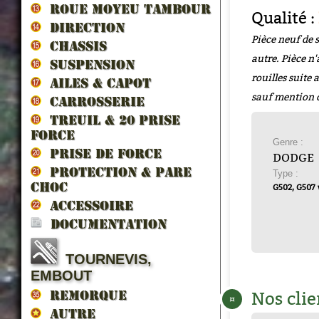
ROUE MOYEU TAMBOUR
Qualité :
DIRECTION
Pièce neuf de 
CHASSIS
autre. Pièce n'
SUSPENSION
rouilles suite
AILES & CAPOT
sauf mention 
CARROSSERIE
TREUIL & 20 prise
force
Genre :
PRISE DE FORCE
DODGE
PROTECTION & PARE
Type :
CHOC
G502, G507
ACCESSOIRE
DOCUMENTATION
TOURNEVIS,
EMBOUT
Nos clie
REMORQUE
¤
AUTRE