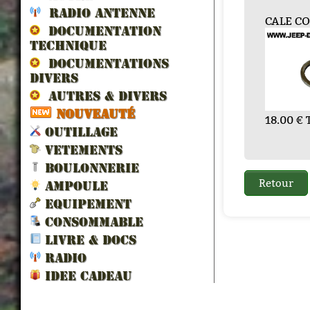
RADIO ANTENNE
 RETENUE...
KIT DE 4 BILLE...
CALE COUPLE CO...
CALE COUPLE CO...
RONDELLE
VIS DE
FUSE
G
DOCUMENTATION
PIGNO...
N.
TECHNIQUE
DOCUMENTATIONS
DIVERS
AUTRES & DIVERS
NOUVEAUTÉ
€ TTC
20.16 € TTC
18.00 € TTC
18.00 € TTC
14.40 
48.0
OUTILLAGE
2.40 € TTC
3.
VETEMENTS
BOULONNERIE
AMPOULE
EQUIPEMENT
CONSOMMABLE
LIVRE & DOCS
RADIO
IDEE CADEAU