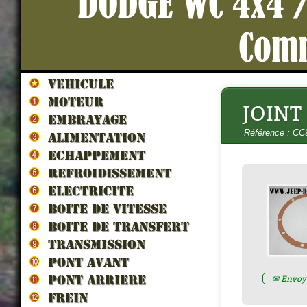
DODGE WC 4x4 /
Com
VEHICULE
MOTEUR
JOINT
HUILE PONT/BOITE 80W90 (Spé
EMBRAYAGE
collection) 5litres
- H80W90
Référence : CC
Prix : 70.00€ HT
ALIMENTATION
ECHAPPEMENT
REFROIDISSEMENT
ELECTRICITE
BOITE DE VITESSE
BOITE DE TRANSFERT
TRANSMISSION
PONT AVANT
✉ Envoye
PONT ARRIERE
FREIN