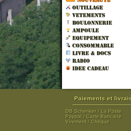
OUTILLAGE
VETEMENTS
BOULONNERIE
AMPOULE
EQUIPEMENT
CONSOMMABLE
LIVRE & DOCS
RADIO
IDEE CADEAU
Paiements et livra
DB Schenker / La Poste
Paypal / Carte Bancaire
Virement / Chèque