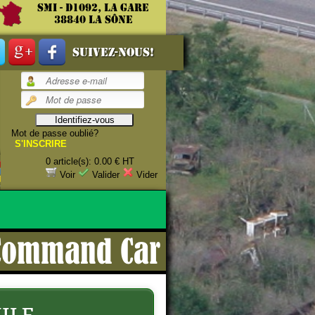
SMI - D1092, La gare
38840 La Sône
Suivez-nous!
Mot de passe oublié?
S'INSCRIRE
0 article(s): 0.00 € HT
estauration.
Voir
Valider
Vider
 Command Car