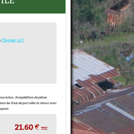
UILE
n
Cliquer ici !
 + Joint
uivre
-
auration. Si expédition de pièces
tion les frais de port aller et retour sont
mptoir.
21.60 €
TTC