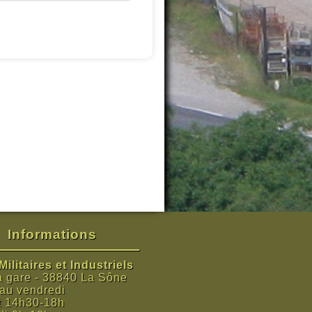
Informations
ilitaires et Industriels
a gare - 38840 La Sône
 au vendredi
t 14h30-18h