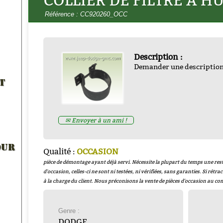
COLLIER DE FILTRE A H
Référence : CC920260_OCC
Description :
Demander une descriptio
CARTOUCHE FILTRE A HUILE
T
 MOTEUR ESSENCE 20W50
caoutchouc et 3 joints c
Collection) 5 litres
- H20W50
WOA1236
Prix : 65.00€ HT
Prix : 13.00€ HT
✉ Envoyer à un ami !
OUR
Qualité :
OCCASION
pièce de démontage ayant déjà servi. Nécessite la plupart du temps une rest
d'occasion, celles-ci ne sont ni testées, ni vérifiées, sans garanties. Si rétrac
à la charge du client. Nous préconisons la vente de pièces d'occasion au co
Genre :
DODGE