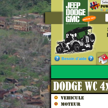
Pow
Référ
CC92026
Qualité :
Besoin d'aide
Sans garantie.)
DODGE WC 4x
Nos cli
VEHICULE
MOTEUR