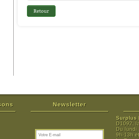
isons
Newsletter
Surplus M
D1092, l
Du lundi
9h-13h e