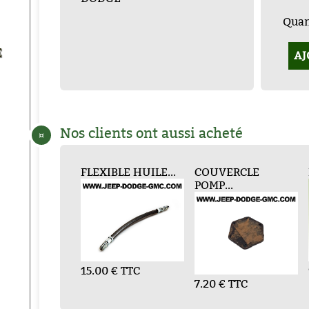
Quant
E
AJ
Nos clients ont aussi acheté
¤
FLEXIBLE HUILE...
COLLECTEUR
COUVERCLE
JOINT DE PLAQU...
KI
ADM...
POMP...
15.00 € TTC
4.80 € TTC
4
876.00 € TTC
7.20 € TTC