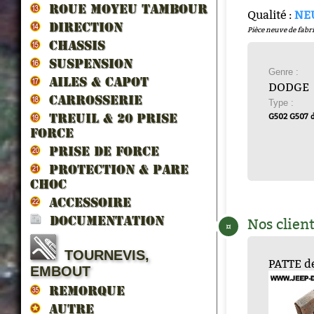
ROUE MOYEU TAMBOUR
Qualité :
NE
DIRECTION
Pièce neuve de fabri
CHASSIS
SUSPENSION
Genre :
AILES & CAPOT
DODGE
CARROSSERIE
Type :
G502 G507 
TREUIL & 20 prise
force
PRISE DE FORCE
PROTECTION & PARE
CHOC
ACCESSOIRE
DOCUMENTATION
Nos client
¤
TOURNEVIS,
CHARNIERE DE B...
Passe fils sou...
CLIP ATTACHE G...
CROCHET DE SAN...
PATTE de COTE .
Vis interieur .
PLAQUE
EMBOUT
INSTRUC...
REMORQUE
AUTRE