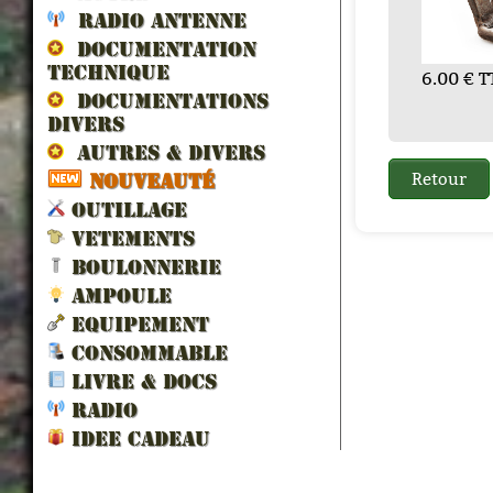
RADIO ANTENNE
DOCUMENTATION
TECHNIQUE
216.00 € TTC
5.40 € TTC
4.80 € TTC
24.00 € TTC
6.00 € TTC
32.40 € TTC
12.00 € TTC
DOCUMENTATIONS
DIVERS
AUTRES & DIVERS
NOUVEAUTÉ
OUTILLAGE
VETEMENTS
BOULONNERIE
AMPOULE
EQUIPEMENT
CONSOMMABLE
LIVRE & DOCS
RADIO
IDEE CADEAU