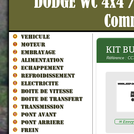
DODGE WC 4x4 /
Com
VEHICULE
MOTEUR
KIT B
LES VEHICULES ALLIES DE 
EMBRAYAGE
LIBERATION par francois berti
Référence : C
ZND300022
ALIMENTATION
Prix : 16.67€ HT
ECHAPPEMENT
REFROIDISSEMENT
ELECTRICITE
BOITE DE VITESSE
BOITE DE TRANSFERT
TRANSMISSION
PONT AVANT
✉ Envoye
PONT ARRIERE
FREIN