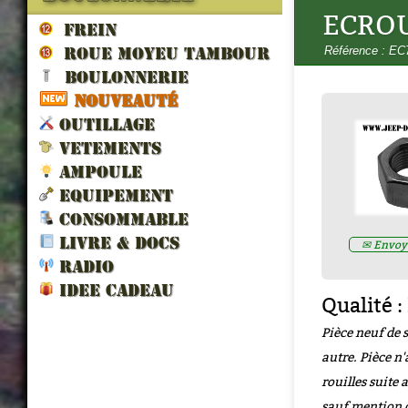
ECROU
FREIN
Référence : EC
ROUE MOYEU TAMBOUR
BOULONNERIE
NOUVEAUTÉ
OUTILLAGE
LES VEHICULES ALLIES DE 
VETEMENTS
LIBERATION par francois berti
AMPOULE
ZND300022
EQUIPEMENT
Prix : 16.67€ HT
CONSOMMABLE
LIVRE & DOCS
✉ Envoye
RADIO
IDEE CADEAU
Qualité :
Pièce neuf de 
autre. Pièce n'
rouilles suite
sauf mention 