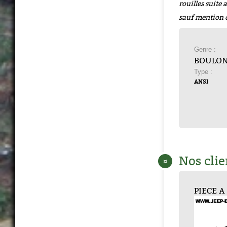
rouilles suite
sauf mention 
Genre :
BOULON
Type :
ANSI
Nos clie
¤
ISSER...
VIS 7/16 - 14...
VIS 7/16 - 20 ...
VIS 7/16 - 20 ...
VIS 7/16 - 20 ...
PIECE A V
VIS 7/16