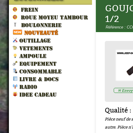
GOUJO
FREIN
1/2
ROUE MOYEU TAMBOUR
BOULONNERIE
Référence : C
NOUVEAUTÉ
OUTILLAGE
LES VEHICULES ALLIES DE 
VETEMENTS
LIBERATION par francois berti
AMPOULE
ZND300022
EQUIPEMENT
Prix : 16.67€ HT
CONSOMMABLE
LIVRE & DOCS
RADIO
✉ Envoye
IDEE CADEAU
Qualité :
Pièce neuf de 
autre. Pièce n'