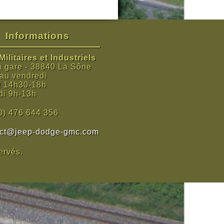
Informations
ilitaires et Industriels
a gare - 38840 La Sône
 au vendredi
t 14h30-18h
i 9h-13h
0) 476 644 356
act@jeep-dodge-gmc.com
ervés.