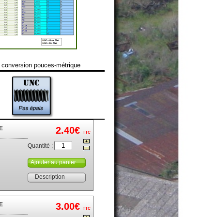
 conversion pouces-métrique
E
2.40€
TTC
Quantité :
Ajouter au panier
Description
E
3.00€
TTC