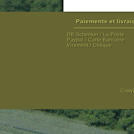
Paiements et livra
DB Schenker / La Poste
Paypal / Carte Bancaire
Virement / Chèque
Copyr