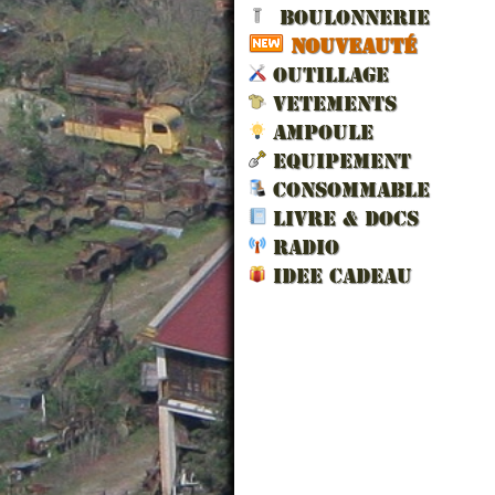
BOULONNERIE
NOUVEAUTÉ
OUTILLAGE
VETEMENTS
AMPOULE
EQUIPEMENT
CONSOMMABLE
GRAISS
GRAISS
GRAISS
GRAISS
LIVRE & DOCS
RADIO
IDEE CADEAU