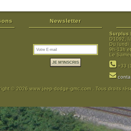
isons
Newsletter
Surplus M
D1092, l
Du lundi
9h-13h e
Le Samed
+33 (
cont
ight © 2026 www.jeep-dodge-gmc.com . Tous droits rés