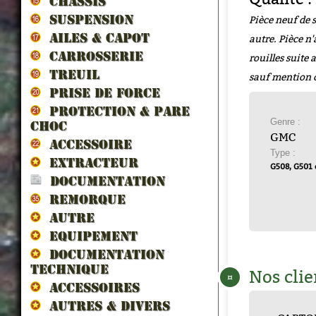
CHASSIS
Pièce neuf de 
SUSPENSION
AILES & CAPOT
autre. Pièce n'
CARROSSERIE
rouilles suite
TREUIL
sauf mention 
PRISE DE FORCE
PROTECTION & PARE
Genre :
CHOC
GMC
ACCESSOIRE
Type :
EXTRACTEUR
G508, G501 
DOCUMENTATION
REMORQUE
AUTRE
EQUIPEMENT
DOCUMENTATION
TECHNIQUE
Nos clie
¤
ACCESSOIRES
AUTRES & DIVERS