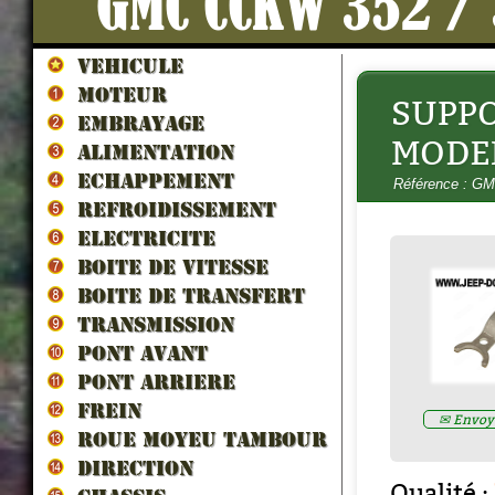
GMC CCKW 352 /
VEHICULE
MOTEUR
SUPPO
EMBRAYAGE
MODE
ALIMENTATION
ECHAPPEMENT
Référence : G
-
Prix : € HT
REFROIDISSEMENT
ELECTRICITE
BOITE DE VITESSE
BOITE DE TRANSFERT
TRANSMISSION
PONT AVANT
PONT ARRIERE
FREIN
✉ Envoye
ROUE MOYEU TAMBOUR
DIRECTION
Qualité :