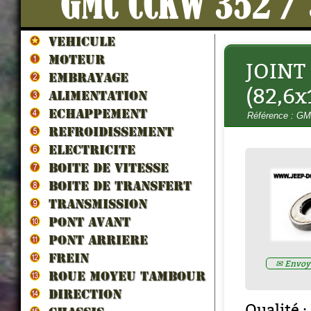
GMC CCKW 352 /
VEHICULE
MOTEUR
JOINT
EMBRAYAGE
(82,6x
ALIMENTATION
LES VEHICULES ALLIES DE 
ECHAPPEMENT
Référence : G
LIBERATION par francois berti
REFROIDISSEMENT
ZND300022
Prix : 16.67€ HT
ELECTRICITE
BOITE DE VITESSE
BOITE DE TRANSFERT
TRANSMISSION
PONT AVANT
PONT ARRIERE
FREIN
✉ Envoye
ROUE MOYEU TAMBOUR
DIRECTION
Qualité :