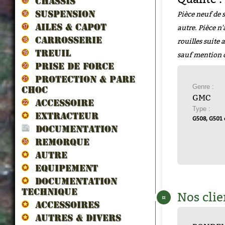
CHASSIS
Pièce neuf de 
SUSPENSION
AILES & CAPOT
autre. Pièce n'
CARROSSERIE
rouilles suite
TREUIL
sauf mention 
PRISE DE FORCE
PROTECTION & PARE
Genre :
CHOC
GMC
ACCESSOIRE
Type :
EXTRACTEUR
G508, G501
DOCUMENTATION
REMORQUE
AUTRE
EQUIPEMENT
DOCUMENTATION
TECHNIQUE
Nos clie
¤
ACCESSOIRES
AUTRES & DIVERS