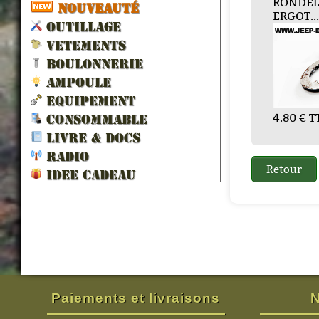
LE
SUPPORT
GOUJON FIXATIO...
ARBRE DE ROUE ...
RONDEL
FUSE
NOUVEAUTÉ
AMORTI...
ERGOT..
OUTILLAGE
VETEMENTS
BOULONNERIE
AMPOULE
EQUIPEMENT
3.60 € TTC
360.00 € TTC
48.0
TC
8.40 € TTC
4.80 € T
CONSOMMABLE
LIVRE & DOCS
RADIO
IDEE CADEAU
Paiements et livraisons
N