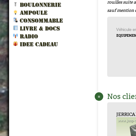
rouilles suite
BOULONNERIE
sauf mention 
AMPOULE
CONSOMMABLE
LIVRE & DOCS
Véhicule 
EQUIPEMENT
RADIO
IDEE CADEAU
Nos clie
¤
JERRICAN 20 LI...
CHARGEUR
PLAQUE INDICE ...
JERRICAN
CAPTE
CONSE...