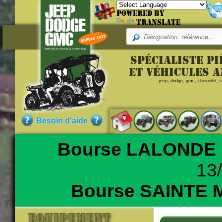
Powered by
Translate
Pr
Spécialiste p
Référence
et véhicules 
jeep, dodge, gmc, chevrolet, sc
HO60633
SANGLE P
Qualité :
N.O.S.
Pièce neuve de stock ancien
Besoin d'aide
contenir des traces de rouilles ou légère détériora
Bourse LALONDE
13
Nos clients ont aussi commandé
Bourse SAINTE 