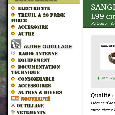
SANGL
ELECTRICITE
L99 c
TREUIL & 20 prise
force
Référence : H
ACCESSOIRE
AUTRE
LES VEHICULES ALLIES DE 
AUTRE OUTILLAGE
LIBERATION par francois berti
ZND300022
RADIO ANTENNE
Prix : 16.67€ HT
EQUIPEMENT
DOCUMENTATION
TECHNIQUE
✉ Envoye
CONSOMMABLE
ACCESSOIRES
AUTRES & DIVERS
Qualité :
NOUVEAUTÉ
Pièce neuf de 
OUTILLAGE
autre. Pièce n'
VETEMENTS