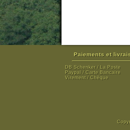
Paiements et livra
DB Schenker / La Poste
Paypal / Carte Bancaire
Virement / Chèque
Copyr