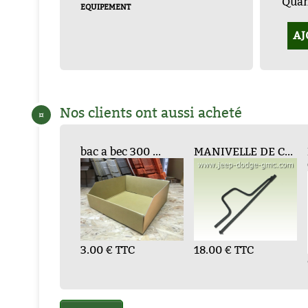
Quant
EQUIPEMENT
AJ
Nos clients ont aussi acheté
¤
E A AIR ...
ILLET ROND F...
bac a bec 300 ...
bac a bec 300 ...
EMBOUT
MANIVELLE DE C...
POM
O
BURETTE...
0 € TTC
40 € TTC
3.00 € TTC
2.04 € TTC
18.00 € TTC
48.
2.
3.60 € TTC