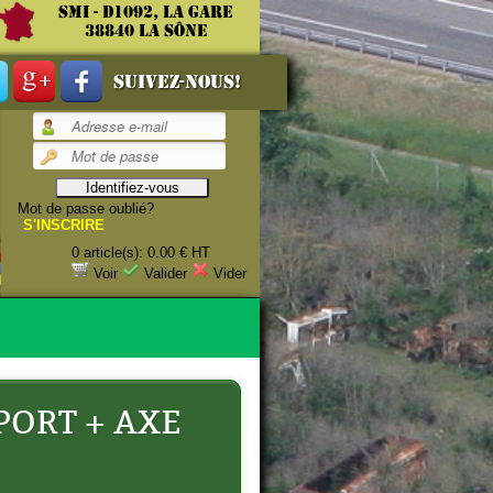
SMI - D1092, La gare
38840 La Sône
Suivez-nous!
Mot de passe oublié?
AU)
S'INSCRIRE
0 article(s): 0.00 € HT
estauration.
Voir
Valider
Vider
PORT + AXE