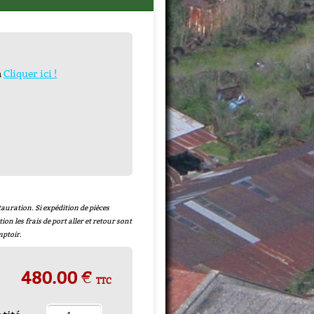
n
Cliquer ici !
auration. Si expédition de pièces
tion les frais de port aller et retour sont
mptoir.
480.00 €
TTC