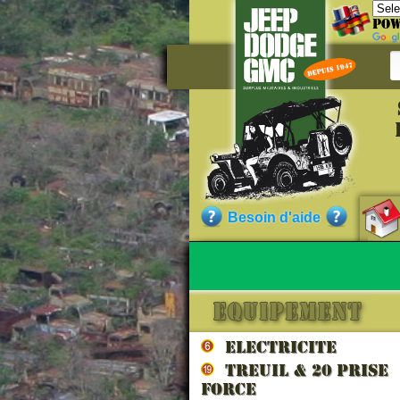
Pow
Référe
ZWOA220
Qualité :
Besoin d'aide
Sans garantie.)
Nos cli
ELECTRICITE
TREUIL & 20 prise
force