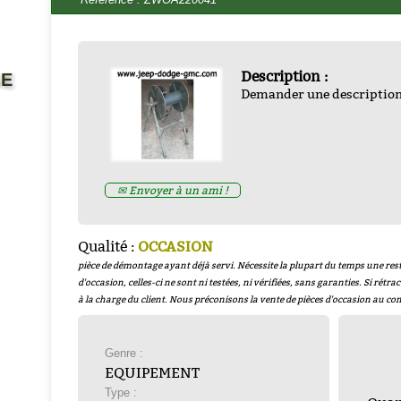
Description :
GE
Demander une descriptio
EHICULES ALLIES DE LA
TION par francois bertin
-
-
ZND300022
Prix : € HT
✉ Envoyer à un ami !
Prix : 16.67€ HT
Qualité :
OCCASION
pièce de démontage ayant déjà servi. Nécessite la plupart du temps une rest
d'occasion, celles-ci ne sont ni testées, ni vérifiées, sans garanties. Si rétrac
à la charge du client. Nous préconisons la vente de pièces d'occasion au co
Genre :
EQUIPEMENT
Type :