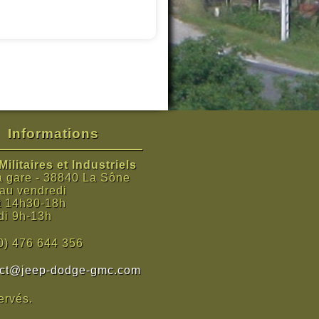
Informations
ilitaires et Industriels
a gare - 38840 La Sône
 au vendredi
t 14h30-18h
i 9h-13h
0) 476 644 356
act@jeep-dodge-gmc.com
ervés.