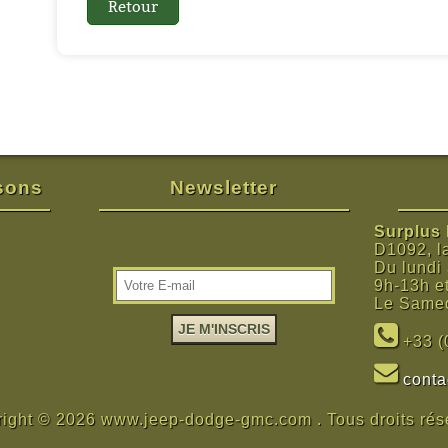
isons
Newsletter
Surplus M
D1092, l
Du lundi
9h-13h e
Le Samed
+33 (
cont
ight © 2026 www.jeep-dodge-gmc.com . Tous droits rés