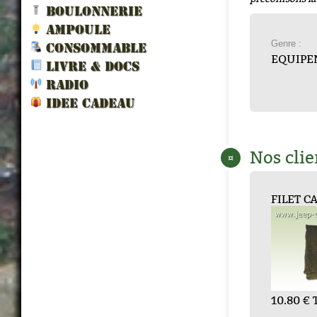
BOULONNERIE
AMPOULE
Genre :
CONSOMMABLE
EQUIPE
LIVRE & DOCS
RADIO
IDEE CADEAU
Nos clie
¤
LA...
SMART CHARGER
HOUSSE de PELL...
SAC de soldat ...
SANGLE POLYVAL...
FILET CAMOUF
Armoire met
...
24.00 € TTC
12.00 € TTC
2.40 € TTC
10.80 € TTC
120.00 € T
87.00 € TTC