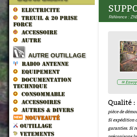
SUPP
ELECTRICITE
Référence : Z
TREUIL & 20 prise
force
ACCESSOIRE
AUTRE
LES VEHICULES ALLIES DE 
AUTRE OUTILLAGE
LIBERATION par francois berti
ZND300022
RADIO ANTENNE
Prix : 16.67€ HT
EQUIPEMENT
DOCUMENTATION
✉ Envoye
TECHNIQUE
CONSOMMABLE
Qualité :
ACCESSOIRES
AUTRES & DIVERS
pièce de démon
NOUVEAUTÉ
Si expédition d
OUTILLAGE
garanties. Si r
VETEMENTS
préconisons la