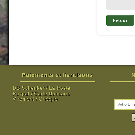
Paiements et livraisons
N
DB Schenker / La Poste
Paypal / Carte Bancaire
Virement / Chèque