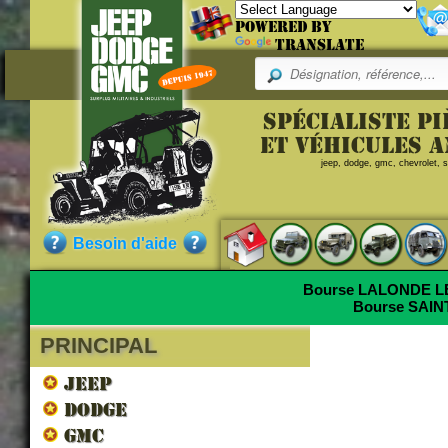
Powered by
Translate
Spécialiste p
et véhicules 
jeep, dodge, gmc, chevrolet, sc
Besoin d'aide
Bourse LALONDE 
Bourse SAI
PRINCIPAL
JEEP
DODGE
GMC