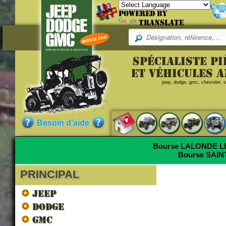
Powered by
Translate
Spécialiste p
et véhicules 
jeep, dodge, gmc, chevrolet, sc
Besoin d'aide
Bourse LALONDE 
Bourse SAI
PRINCIPAL
JEEP
DODGE
GMC