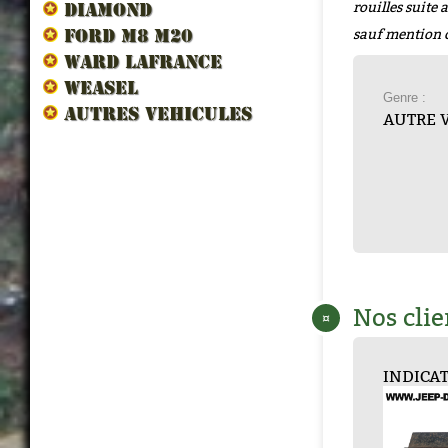
rouilles suite
DIAMOND
sauf mention 
FORD M8 M20
WARD LAFRANCE
WEASEL
Genre :
AUTRES VEHICULES
AUTRE 
Nos clie
¤
C 86 (...
CABLE BOUGIE S...
INDICATEUR DE ...
BOUGIE A
BOUG
...