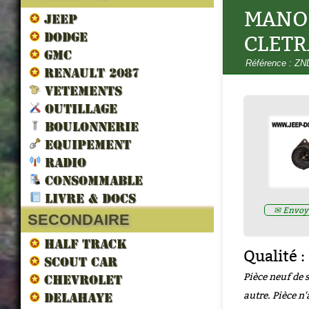
MANO
JEEP
DODGE
CLETR
GMC
Référence : Z
RENAULT 2087
VETEMENTS
OUTILLAGE
LANTERNE FEUX ARRIERE
(adaptable civil)
- WOA6500A
BOULONNERIE
Prix : -1.00€ HT
EQUIPEMENT
RADIO
CONSOMMABLE
LIVRE & DOCS
✉ Envoye
SECONDAIRE
HALF TRACK
Qualité :
SCOUT CAR
Pièce neuf de 
CHEVROLET
autre. Pièce n'
DELAHAYE