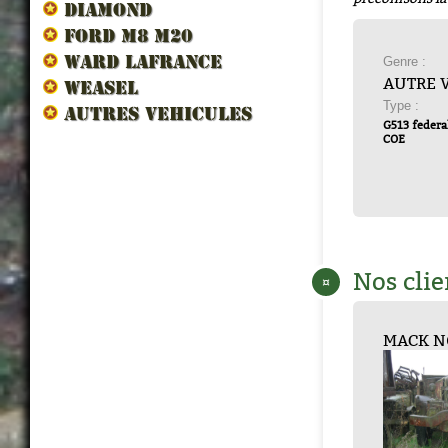
DIAMOND
FORD M8 M20
WARD LAFRANCE
Genre :
AUTRE 
WEASEL
Type :
AUTRES VEHICULES
G513 federal
COE
Nos clie
¤
PISTON
JEEP ALLEMANDE...
MACK NO ...
Laffly Hotchki...
STANDAR...