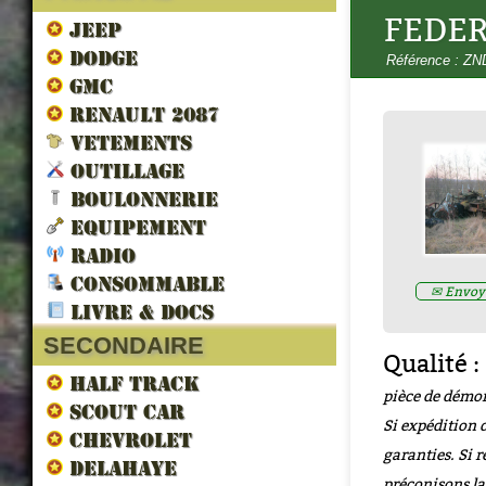
FEDER
JEEP
DODGE
Référence : Z
GMC
RENAULT 2087
VETEMENTS
OUTILLAGE
LES VEHICULES ALLIES DE 
LIBERATION par francois berti
BOULONNERIE
ZND300022
EQUIPEMENT
Prix : 16.67€ HT
RADIO
CONSOMMABLE
✉ Envoye
LIVRE & DOCS
SECONDAIRE
Qualité :
HALF TRACK
pièce de démon
SCOUT CAR
Si expédition d
CHEVROLET
garanties. Si r
DELAHAYE
préconisons la