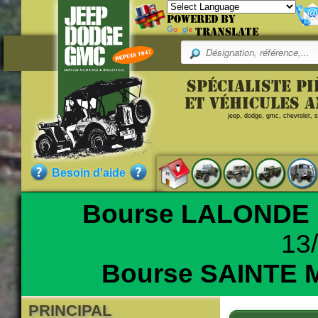
Powered by
Translate
Pr
Spécialiste p
Référence
et véhicules 
jeep, dodge, gmc, chevrolet, sc
ZND00012
Qualité :
OCCASION
(Pièce de démontage 
Besoin d'aide
Sans garantie.)
Bourse LALONDE
13
Nos clients ont aussi commandé
Bourse SAINTE 
PRINCIPAL